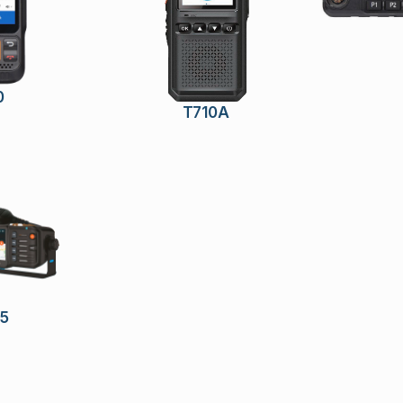
0
T710A
5