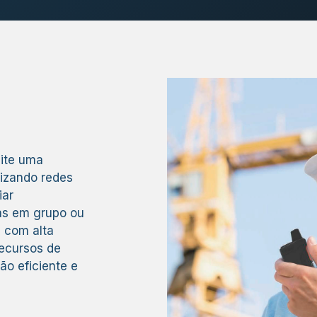
mite uma
lizando redes
iar
as em grupo ou
s com alta
recursos de
o eficiente e