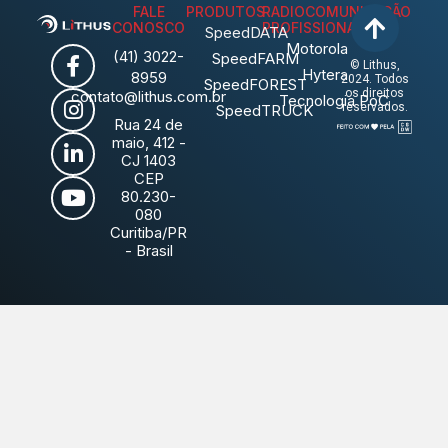
FALE
PRODUTOS
RADIOCOMUNICAÇÃO
CONOSCO
PROFISSIONAL
SpeedDATA
Motorola
(41) 3022-
SpeedFARM
© Lithus,
Hytera
8959
2024. Todos
SpeedFOREST
os direitos
contato@lithus.com.br
Tecnologia PoC
reservados.
SpeedTRUCK
Rua 24 de
maio, 412 -
CJ 1403
CEP
80.230-
080
Curitiba/PR
- Brasil